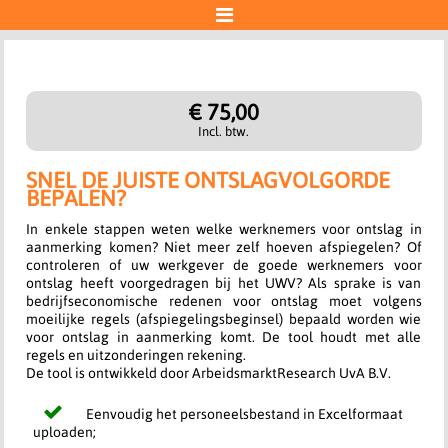

Account
€ 75,00
"Ideal | Wero"-betaling
Incl. btw.
SNEL DE JUISTE ONTSLAGVOLGORDE
Aan de slag
BEPALEN?
In enkele stappen weten welke werknemers voor ontslag in
aanmerking komen? Niet meer zelf hoeven afspiegelen? Of
controleren of uw werkgever de goede werknemers voor
ontslag heeft voorgedragen bij het UWV? Als sprake is van
bedrijfseconomische redenen voor ontslag moet volgens
moeilijke regels (afspiegelingsbeginsel) bepaald worden wie
voor ontslag in aanmerking komt. De tool houdt met alle
regels en uitzonderingen rekening.
De tool is ontwikkeld door ArbeidsmarktResearch UvA B.V.
Eenvoudig het personeelsbestand in Excelformaat
uploaden;