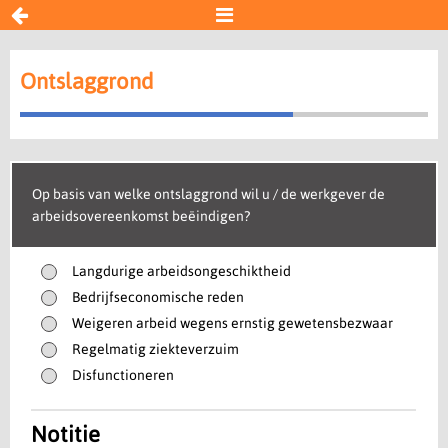


Ontslaggrond
Ontslaggrond
Resultaat
Begin opnieuw
Op basis van welke ontslaggrond wil u / de werkgever de
arbeidsovereenkomst beëindigen?
Langdurige arbeidsongeschiktheid
Bedrijfseconomische reden
Weigeren arbeid wegens ernstig gewetensbezwaar
Regelmatig ziekteverzuim
Disfunctioneren
Notitie