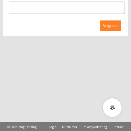
Volgende
💬
© 2026 Mag Ontslag
Login
|
Disclaimer
|
Privacyverklaring
|
Contact