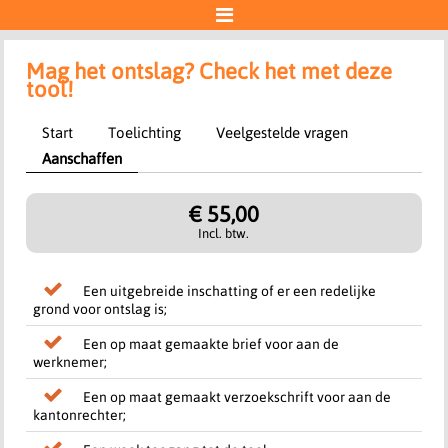

Account
Mag het ontslag? Check het met deze
tool!
"Ideal | Wero"-betaling
Start
Toelichting
Veelgestelde vragen
Aanschaffen
Aan de slag
€ 55,00
Incl. btw.
Een uitgebreide inschatting of er een redelijke
grond voor ontslag is;
Een op maat gemaakte brief voor aan de
werknemer;
Een op maat gemaakt verzoekschrift voor aan de
kantonrechter;