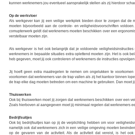
kunnen werknemers jou eventueel aansprakelijk stellen als zij hierdoor scha
Op de werkvloer
Als werkgever kan jij een veilige werkplek bieden door te zorgen dat de
moeten bijvoorbeeld aan de controle- en veiligheidsvoorschriften voldoe
comupterwerk geldt dat werknemers moeten beschikken over een ergonomisc
verstelbaar moeten zijn.
Als werkgever is het ook belangrijk dat je voldoende veiligheidsinstructie
werknemers in bepaalde situaties extra oplettend moeten zijn. Het is ook bel
heb gegeven, moet jij ook controleren of werknemers de instructies opvolgen
Jij hoeft geen extra maatregelen te nemen om ongelukken te voorkomen di
voorkomen dat werknemers van de trap vallen als zij het kantoor binnen lopen.
de trap elke dag moeten betreden om een machine te gebruiken. Dan moet jij 
Thuiswerken
Ook bij thuiswerken moet jij zorgen dat werknemers beschikken over een ve
Zoals hierboven al aangegeven moet jij minimaal regelen dat werknemers e
Bedrijfsuitjes
Ook bij bedrijfsuitjes kan op jij de verplichting hebben om voor veiligheidsmaa
namelijk ook dat werknemers zich in een veilige omgeving moeten bevinden. 
op de gevaren van de activiteit. Als de activiteit dat vereist, is het 