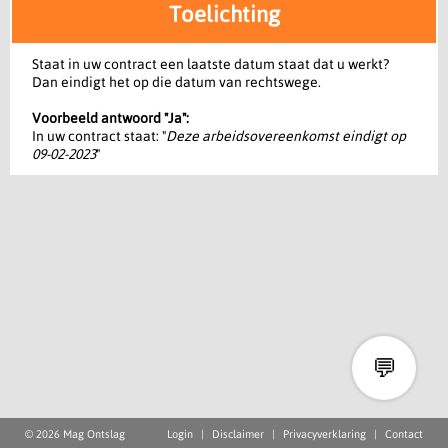
Toelichting
Staat in uw contract een laatste datum staat dat u werkt?
Dan eindigt het op die datum van rechtswege.
Voorbeeld antwoord "Ja":
In uw contract staat: "
Deze arbeidsovereenkomst eindigt op
09-02-2023
"
💬
© 2026 Mag Ontslag
Login
|
Disclaimer
|
Privacyverklaring
|
Contact