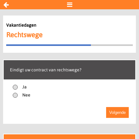


Vakantiedagen
Vakantiedagen
Rechtswege
Rechtswege
Ontslag
Soorten vakantiedagen
Resultaat
Eindigt uw contract van rechtswege?
Begin opnieuw
Ja
Nee
Volgende