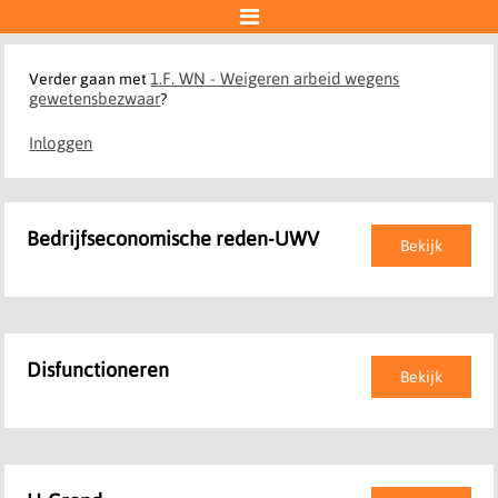

1.F. WN - Weigeren arbeid wegens
Verder gaan met
gewetensbezwaar
?
Inloggen
Bedrijfseconomische reden-UWV
Bekijk
Disfunctioneren
Bekijk