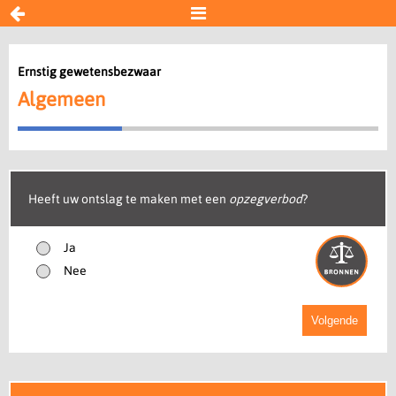


Ernstig gewetensbezwaar
Ernstig gewetensbezwaar
Algemeen
Algemeen
Gewetensbezwaar
Oplossing
Herplaatsing
Heeft uw ontslag te maken met een
opzegverbod
?
Overig
Ja
Transitievergoeding WAB
Nee
Resultaat
Volgende
Begin opnieuw