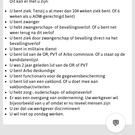
Dit kan er met u zijn:
U bent ziek. Tenzij u al meer dan 104 weken ziek bent. Of 6
weken als u AOW-gerechtigd bent)
U bent zwanger
U hebt zwangerschaps- of bevallingsverlof. Of u bent net
weer terug na dit verlof
U bent ziek door zwangerschap of bevalling direct na het
bevallingsverlof
U bent in militaire dienst
U bent lid van de OR, PVT of Arbo commissie. Of u staat op de
kandidatenlijst
U was 2 jaar geleden lid van de OR of PVT
U bent Arbo deskundige
U bent functionaris voor de gegevensbescherming
U bent lid van een vakbond. Of u doet mee aan
vakbondsactiviteiten
U hebt zorg-, ouderschaps- of adoptieverlof
Er was een overgang van onderneming. Uw werkgever wil
bijvoorbeeld van u af omdat er nu teveel mensen zijn
U zei dat uw werkgever discrimineert
U wil niet op zondag werken.
💬