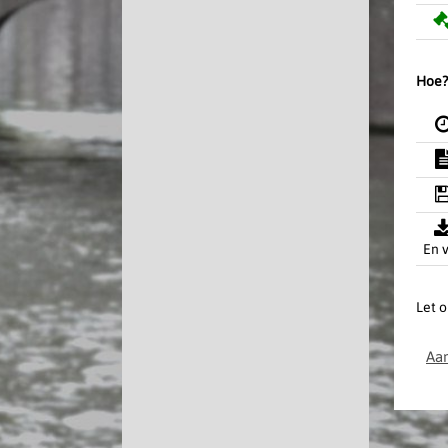
Hoe?
En v
Let o
Aan