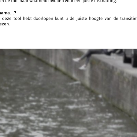
t de tool naar waarheid invullen voor een juiste inschatting.
aarna…?
u deze tool hebt doorlopen kunt u de juiste hoogte van de transiti
ezen.