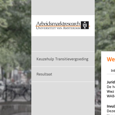
Wel
Keuzehulp Transitievergoeding
In
Resultaat
Jurid
De h
Wwz 
WAB-
Invul
Deze