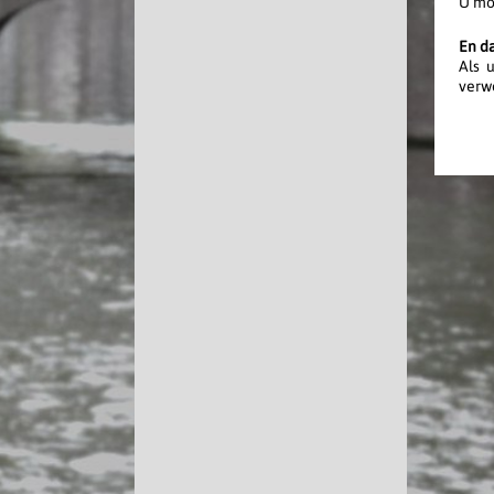
U moe
En d
Als 
verw