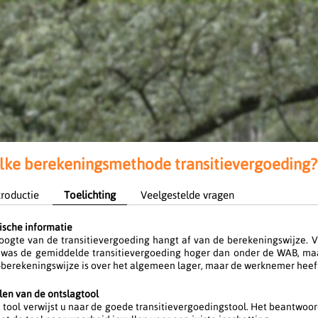
ke berekeningsmethode transitievergoeding? 
troductie
Toelichting
Veelgestelde vragen
ische informatie
oogte van de transitievergoeding hangt af van de berekeningswijze. V
was de gemiddelde transitievergoeding hoger dan onder de WAB, maar
berekeningswijze is over het algemeen lager, maar de werknemer heeft
len van de ontslagtool
 tool verwijst u naar de goede transitievergoedingstool. Het beantwoo