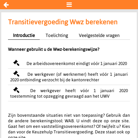


Transitievergoeding Wwz
Transitievergoeding Wwz berekenen
Introductie
Toelichting
Veelgestelde vragen
Resultaat
Wanneer gebruikt u de Wwz-berekeningswijze?
Begin opnieuw
De arbeidsovereenkomst eindigt vóór 1 januari 2020
De werkgever (of werknemer) heeft vóór 1 januari
2020 ontbinding verzocht bij de kantonrechter
De werkgever heeft vóór 1 januari 2020
toestemming tot opzegging gevraagd aan het UWV
Zijn bovenstaande situaties niet van toepassing? Gebruik dan
de andere berekeningstool: WAB. U vindt deze op onze site.
Gaat het om een vaststellingsovereenkomst? Of twijfelt u? Kies
dan voor de Keuzehulp Transitievergoeding. Deze staat ook op
onze site.