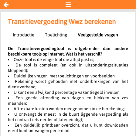


Transitievergoeding Wwz
Transitievergoeding Wwz berekenen
Introductie
Toelichting
Veelgestelde vragen
Resultaat
De Transitievergoedingtool is uitgebreider dan andere
Begin opnieuw
beschikbare tools op internet. Wat is het verschil?
Onze tool is de enige tool die altijd juist is;
De tool is compleet (en ook in uitzonderingssituaties
kloppend);
Duidelijke vragen, met toelichtingen en voorbeelden;
Rekening wordt gehouden met onderbrekingen van het
dienstverband;
U kunt een afwijkend percentage vakantiegeld invullen;
Een goede afronding van dagen en blokken van zes
maanden;
Aftrekbare kosten worden meegenomen in de berekening;
U ontvangt de meest in de buurt liggende vergoeding als
het contract iets eerder of later eindigt;
Een duidelijk printbaar overzicht, dat u kunt downloaden
en/of kunt ontvangen per e-mail.