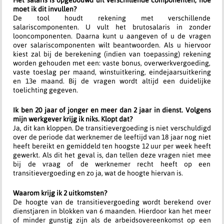
Het salaris is opgebouwd uit verschillende componenten, hoe
moet ik dit invullen?
De tool houdt rekening met verschillende
salariscomponenten. U vult het brutosalaris in zonder
looncomponenten. Daarna kunt u aangeven of u de vragen
over salariscomponenten wilt beantwoorden. Als u hiervoor
kiest zal bij de berekening (indien van toepassing) rekening
worden gehouden met een: vaste bonus, overwerkvergoeding,
vaste toeslag per maand, winstuitkering, eindejaarsuitkering
en 13e maand. Bij de vragen wordt altijd een duidelijke
toelichting gegeven.
Ik ben 20 jaar of jonger en meer dan 2 jaar in dienst. Volgens
mijn werkgever krijg ik niks. Klopt dat?
Ja, dit kan kloppen. De transitievergoeding is niet verschuldigd
over de periode dat werknemer de leeftijd van 18 jaar nog niet
heeft bereikt en gemiddeld ten hoogste 12 uur per week heeft
gewerkt. Als dit het geval is, dan tellen deze vragen niet mee
bij de vraag of de werknemer recht heeft op een
transitievergoeding en zo ja, wat de hoogte hiervan is.
Waarom krijg ik 2 uitkomsten?
De hoogte van de transitievergoeding wordt berekend over
dienstjaren in blokken van 6 maanden. Hierdoor kan het meer
of minder gunstig zijn als de arbeidsovereenkomst op een